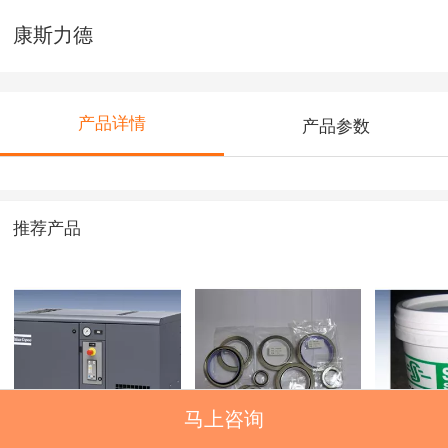
康斯力德
产品详情
产品参数
推荐产品
马上咨询
阿特拉斯螺杆空压
轴封
施耐德
机（组合式）